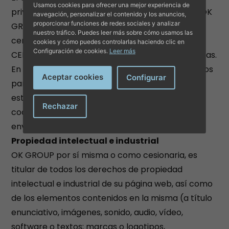
Usamos cookies para ofrecer una mejor experiencia de
privacidad y seguridad de la información entre OK
navegación, personalizar el contenido y los anuncios,
proporcionar funciones de redes sociales y analizar
GROUP y el usuario. OK GROUP dispone de un
nuestro tráfico. Puedes leer más sobre cómo usamos las
certificado de seguridad que se utiliza por
cookies y cómo puedes controlarlas haciendo clic en
Configuración de cookies.
Leer más
CERTIFICADO SSL para realizar conexiones seguras.
En este proceso se establecen varios parámetros
Aceptar cookies
Configurar
para realizar la conexión de forma segura y se
establece usando llaves preestablecidas,
Rechazar
codificando y descodificando todos los datos
enviados hasta que la conexión sea cerrada.
Propiedad intelectual e industrial
OK GROUP por sí misma o como cesionaria, es
titular de todos los derechos de propiedad
intelectual e industrial de su página web, así como
de los elementos contenidos en la misma (a título
enunciativo, imágenes, sonido, audio, vídeo,
software o textos; marcas o logotipos,