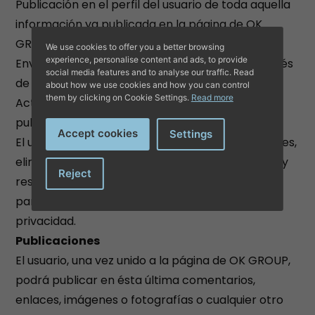
Publicación en el perfil del usuario de toda aquella
información ya publicada en la página de OK
GROUP.
We use cookies to offer you a better browsing
experience, personalise content and ads, to provide
Enviar mensajes personales e individuales a través
social media features and to analyse our traffic. Read
de los canales de la Red Social.
about how we use cookies and how you can control
them by clicking on Cookie Settings.
Read more
Actualizaciones del estado de la página que se
publicarán en el perfil del usuario.
Accept cookies
Settings
El usuario siempre puede controlar sus conexiones,
eliminar los contenidos que dejen de interesarle y
Reject
restringir con quién comparte sus conexiones,
para ello deberá acceder a su configuración de
privacidad.
Publicaciones
El usuario, una vez unido a la página de OK GROUP,
podrá publicar en ésta última comentarios,
enlaces, imágenes o fotografías o cualquier otro