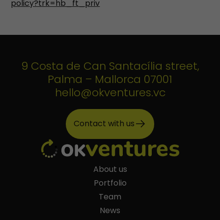
policy?trk=hb_ft_priv
9 Costa de Can Santacília street,
Palma – Mallorca 07001
hello@okventures.vc
Contact with us
About us
Portfolio
Team
News